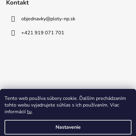
Kontakt
p
ä
objednavky
@
ploty-np.sk
t
i
+421 919 071 701
e
Tento web používa súbory cookie. Ďalším prechádzaním
tohto webu vyjadrujete súhlas s ich používaním. Viac
informácií
tu
.
Nastavenie