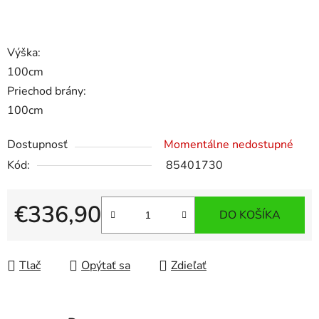
Výška:
100cm
Priechod brány:
100cm
Dostupnosť
Momentálne nedostupné
Kód:
85401730
€336,90
DO KOŠÍKA
Jednotková cena:
Tlač
Opýtať sa
Zdieľať