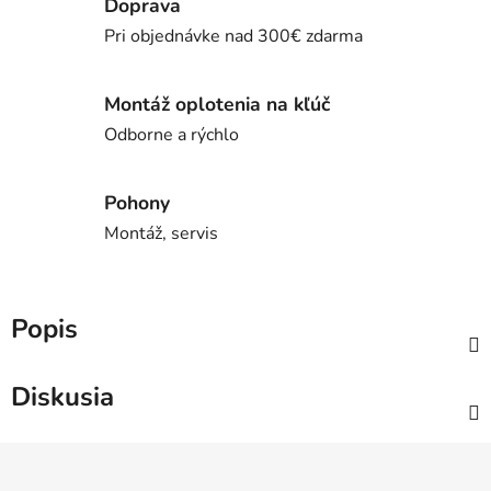
Doprava
Pri objednávke nad 300€ zdarma
Montáž oplotenia na kľúč
Odborne a rýchlo
Pohony
Montáž, servis
Popis
Diskusia
Z
á