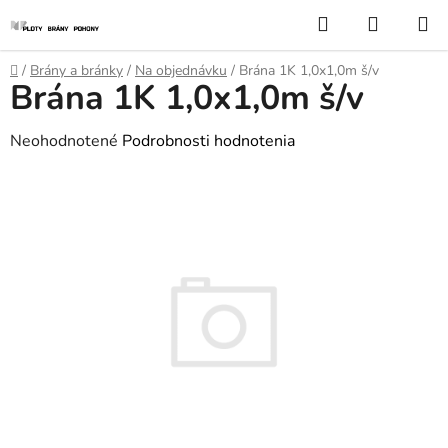
Prejsť
Hľadať
NÁKUP
na
KOŠÍK
obsah
Domov
/
Brány a bránky
/
Na objednávku
/
Brána 1K 1,0x1,0m š/v
Brána 1K 1,0x1,0m š/v
Priemerné
Neohodnotené
Podrobnosti hodnotenia
hodnotenie
produktu
je
0,0
z
5
hviezdičiek.