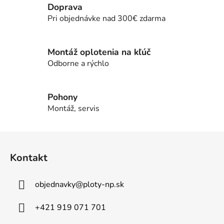
Doprava
á
d
Pri objednávke nad 300€ zdarma
a
c
i
Montáž oplotenia na kľúč
e
Odborne a rýchlo
p
r
v
Pohony
k
Montáž, servis
y
v
Z
ý
á
p
Kontakt
p
i
s
ä
u
objednavky
@
ploty-np.sk
t
i
+421 919 071 701
e