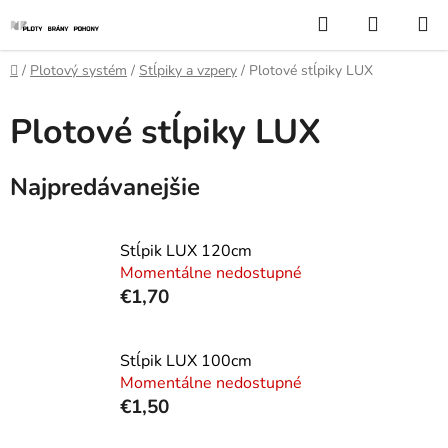
Prejsť
Hľadať
NÁKUP
na
KOŠÍK
obsah
Domov
/
Plotový systém
/
Stĺpiky a vzpery
/
Plotové stĺpiky LUX
Plotové stĺpiky LUX
Najpredávanejšie
Stĺpik LUX 120cm
Momentálne nedostupné
€1,70
Stĺpik LUX 100cm
Momentálne nedostupné
€1,50