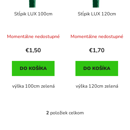
p
r
Stĺpik LUX 100cm
Stĺpik LUX 120cm
o
d
u
Momentálne nedostupné
Momentálne nedostupné
k
t
€1,50
€1,70
o
v
DO KOŠÍKA
DO KOŠÍKA
výška 100cm zelená
výška 120cm zelená
2
položiek celkom
O
v
l