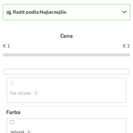
R
Radiť podľa:
Najlacnejšie
a
d
e
Cena
n
i
€
1
€
2
e
p
r
o
d
u
Na sklade
0
k
t
Farba
o
v
zelená
2