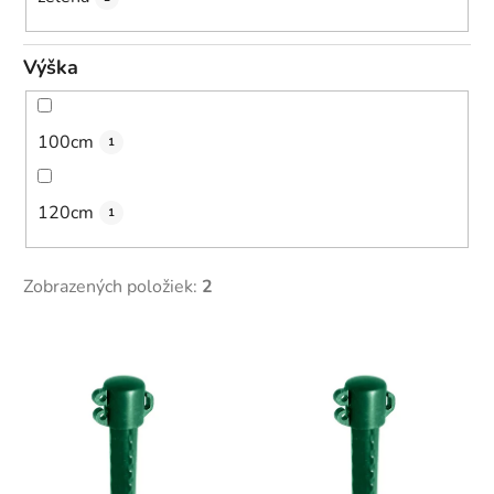
Výška
100cm
1
120cm
1
Zobrazených položiek:
2
V
ý
p
i
s