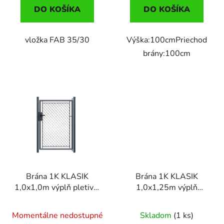
DO KOŠÍKA
DO KOŠÍKA
vložka FAB 35/30
Výška:100cmPriechod
brány:100cm
Brána 1K KLASIK
Brána 1K KLASIK
1,0x1,0m výplň pletivo,
1,0x1,25m výplň
ANT.
pletivo, zel.
Momentálne nedostupné
Skladom
(1 ks)