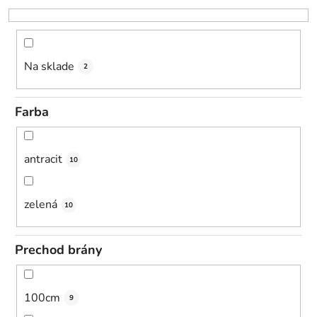
r
o
d
u
Na sklade
2
k
t
Farba
o
v
antracit
10
zelená
10
Prechod brány
100cm
9