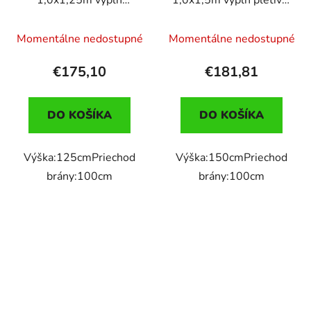
1,0x1,25m výplň
1,0x1,5m výplň pletivo,
pletivo, ANT.
zel.
Momentálne nedostupné
Momentálne nedostupné
€175,10
€181,81
DO KOŠÍKA
DO KOŠÍKA
Výška:125cmPriechod
Výška:150cmPriechod
brány:100cm
brány:100cm