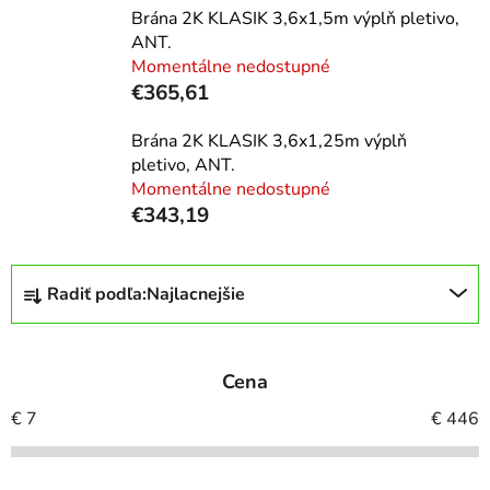
Brána 2K KLASIK 3,6x1,5m výplň pletivo,
ANT.
Momentálne nedostupné
€365,61
Brána 2K KLASIK 3,6x1,25m výplň
pletivo, ANT.
Momentálne nedostupné
€343,19
R
Radiť podľa:
Najlacnejšie
a
d
e
Cena
n
i
€
7
€
446
e
p