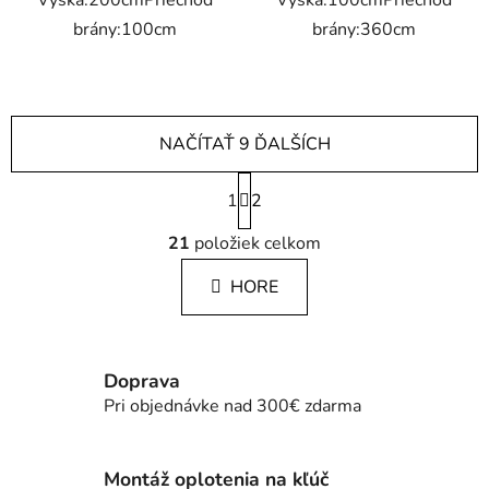
Výška:200cmPriechod
Výška:100cmPriechod
brány:100cm
brány:360cm
NAČÍTAŤ 9 ĎALŠÍCH
S
1
t
2
r
O
á
21
položiek celkom
v
n
l
k
HORE
á
o
d
v
a
a
c
n
Doprava
i
i
Pri objednávke nad 300€ zdarma
e
e
p
r
Montáž oplotenia na kľúč