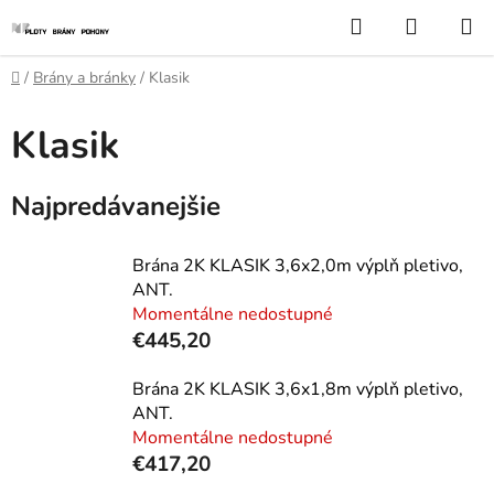
Prejsť
Hľadať
NÁKUP
na
KOŠÍK
obsah
Domov
/
Brány a bránky
/
Klasik
Klasik
Najpredávanejšie
Brána 2K KLASIK 3,6x2,0m výplň pletivo,
ANT.
Momentálne nedostupné
€445,20
Brána 2K KLASIK 3,6x1,8m výplň pletivo,
ANT.
Momentálne nedostupné
€417,20