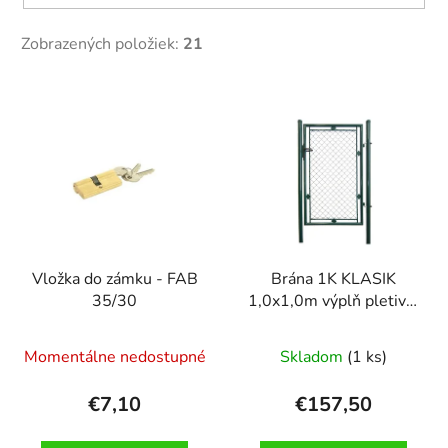
Zobrazených položiek:
21
V
ý
p
i
s
p
r
Vložka do zámku - FAB
Brána 1K KLASIK
o
35/30
1,0x1,0m výplň pletivo,
d
zel.
u
Momentálne nedostupné
Skladom
(1 ks)
k
t
€7,10
€157,50
o
v