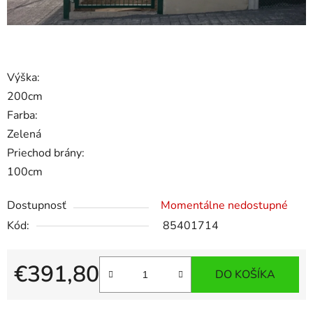
Výška:
200cm
Farba:
Zelená
Priechod brány:
100cm
Dostupnosť
Momentálne nedostupné
Kód:
85401714
€391,80
DO KOŠÍKA
Jednotková cena: