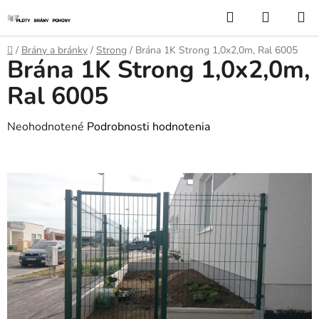
Prejsť
Hľadať
NÁKUP
na
KOŠÍK
obsah
Domov
/
Brány a bránky
/
Strong
/
Brána 1K Strong 1,0x2,0m, Ral 6005
Brána 1K Strong 1,0x2,0m,
Ral 6005
Priemerné
Neohodnotené
Podrobnosti hodnotenia
hodnotenie
produktu
je
0,0
z
5
hviezdičiek.