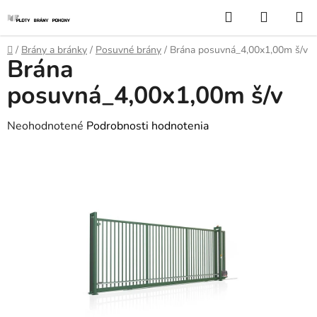
Prejsť
Hľadať
NÁKUP
na
KOŠÍK
obsah
Domov
/
Brány a bránky
/
Posuvné brány
/
Brána posuvná_4,00x1,00m š/v
Brána
posuvná_4,00x1,00m š/v
Priemerné
Neohodnotené
Podrobnosti hodnotenia
hodnotenie
produktu
je
0,0
z
5
hviezdičiek.