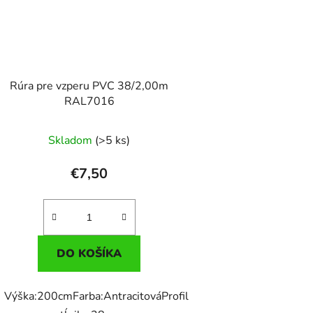
Rúra pre vzperu PVC 38/2,00m
RAL7016
Skladom
(>5 ks)
€7,50
DO KOŠÍKA
Výška:200cmFarba:AntracitováProfil