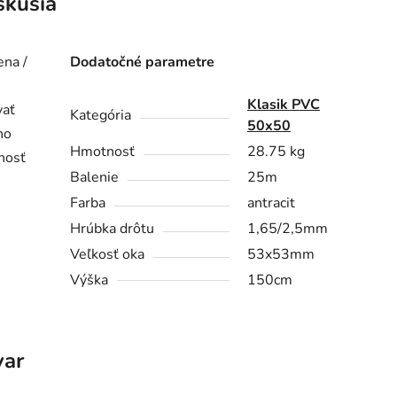
skusia
na /
Dodatočné parametre
Klasik PVC
vať
Kategória
50x50
ho
Hmotnosť
28.75 kg
nosť
Balenie
25m
Farba
antracit
Hrúbka drôtu
1,65/2,5mm
Veľkosť oka
53x53mm
Výška
150cm
var