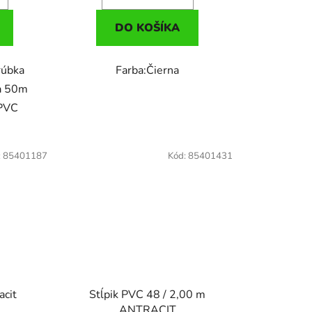
DO KOŠÍKA
rúbka
Farba:Čierna
ka 50m
 PVC
:
85401187
Kód:
85401431
acit
Stĺpik PVC 48 / 2,00 m
ANTRACIT