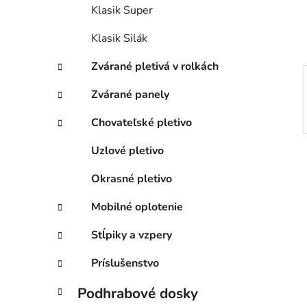
e
Klasik Super
l
Klasik Silák
Zvárané pletivá v rolkách
Zvárané panely
Chovateľské pletivo
Uzlové pletivo
Okrasné pletivo
Mobilné oplotenie
Stĺpiky a vzpery
Príslušenstvo
Podhrabové dosky