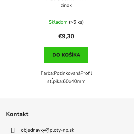
zinok
Skladom
(>5 ks)
€9,30
DO KOŠÍKA
Farba:PozinkovanáProfil
stĺpika:60x40mm
Z
á
Kontakt
p
ä
objednavky
@
ploty-np.sk
t