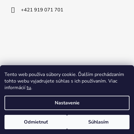
i
+421 919 071 701
e
Tento web používa súbory cookie. Ďalším prechádzaním
tohto webu vyjadrujete súhlas s ich používaním. Viac
informácií
tu
.
Nastavenie
Odmietnuť
Súhlasím
Vytvoril Shoptet
Copyright 2026
PLOTY-NP
. Všetky práva vyhradené.