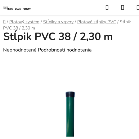
Prejsť
Hľadať
NÁK
na
KOŠÍ
obsah
Domov
/
Plotový systém
/
Stĺpiky a vzpery
/
Plotové stĺpiky PVC
/
Stĺpik
PVC 38 / 2,30 m
Stĺpik PVC 38 / 2,30 m
Priemerné
Neohodnotené
Podrobnosti hodnotenia
hodnotenie
produktu
je
0,0
z
5
hviezdičiek.