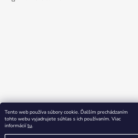
e
Tento web používa súbory cookie. Ďalším prechádzaním
Vytvoril Shoptet
tohto webu vyjadrujete súhlas s ich používaním. Viac
Copyright 2026
PLOTY-NP
. Všetky práva vyhradené.
informácií
tu
.