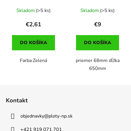
Skladom
(>5 ks)
Skladom
(>5 ks)
€2,61
€9
DO KOŠÍKA
DO KOŠÍKA
Farba:Zelená
priemer 68mm dĺžka
650mm
Z
á
Kontakt
p
ä
objednavky
@
ploty-np.sk
t
i
+421 919 071 701