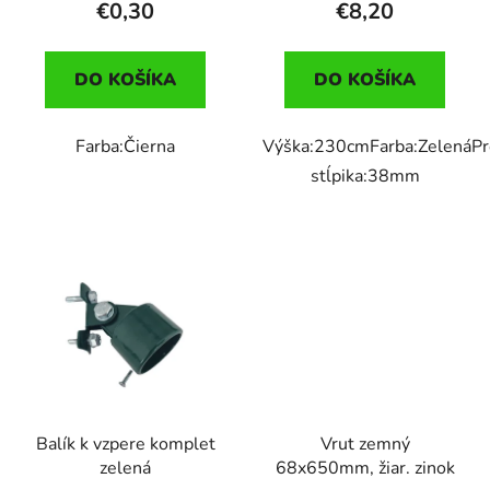
€0,30
€8,20
DO KOŠÍKA
DO KOŠÍKA
Farba:Čierna
Výška:230cmFarba:ZelenáPro
stĺpika:38mm
Balík k vzpere komplet
Vrut zemný
zelená
68x650mm, žiar. zinok