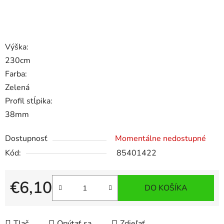
Výška:
230cm
Farba:
Zelená
Profil stĺpika:
38mm
Dostupnosť
Momentálne nedostupné
Kód:
85401422
€6,10
DO KOŠÍKA
Jednotková cena:
Tlač
Opýtať sa
Zdieľať