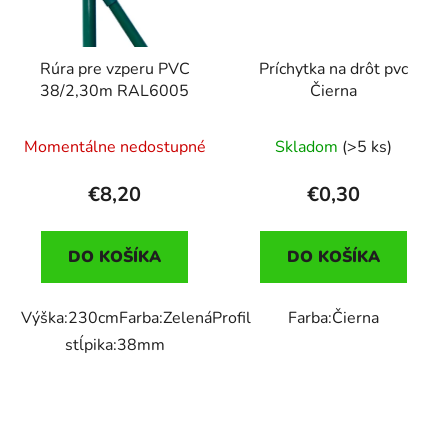
Rúra pre vzperu PVC
Príchytka na drôt pvc
38/2,30m RAL6005
Čierna
Momentálne nedostupné
Skladom
(>5 ks)
€8,20
€0,30
DO KOŠÍKA
DO KOŠÍKA
Výška:230cmFarba:ZelenáProfil
Farba:Čierna
stĺpika:38mm