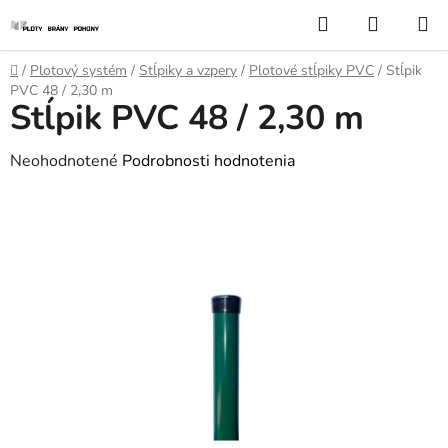
Prejsť
Hľadať
NÁKUP
na
KOŠÍK
obsah
Domov
/
Plotový systém
/
Stĺpiky a vzpery
/
Plotové stĺpiky PVC
/
Stĺpik
PVC 48 / 2,30 m
Stĺpik PVC 48 / 2,30 m
Priemerné
Neohodnotené
Podrobnosti hodnotenia
hodnotenie
produktu
je
0,0
z
5
hviezdičiek.