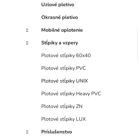
e
Uzlové pletivo
l
Okrasné pletivo
Mobilné oplotenie
Stĺpiky a vzpery
Plotové stĺpiky 60x40
Plotové stĺpiky PVC
Plotové stĺpiky UNIX
Plotové stĺpiky Heavy PVC
Plotové stĺpiky ZN
Plotové stĺpiky LUX
Príslušenstvo