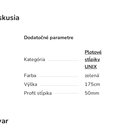
skusia
Dodatočné parametre
Plotové
Kategória
stĺpiky
UNIX
Farba
zelená
Výška
175cm
Profil stĺpika
50mm
var