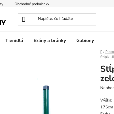
ty
Obchodné podmienky
Podmienky ochrany osobných úda
Tienidlá
Brány a bránky
Gabiony
Domov
/
Plot
Stĺpik U
Stĺ
zel
Prieme
Neohod
hodnot
Výška:
produk
175cm
je