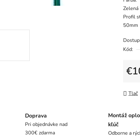
Farba:
0,0
Zelená
z
Profil s
5
50mm
hviezdič
Dostup
Kód:
€1
Jedno
Tlač
Montáž oplo
Doprava
kľúč
Pri objednávke nad
300€ zdarma
Odborne a rýc