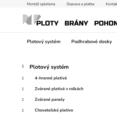
Prejsť
Montáž oplotenia
Doprava a platba
Kontak
na
obsah
Plotový systém
Podhrabové dosky
B
K
Preskočiť
Plotový systém
a
kategórie
o
t
č
4-hranné pletivá
e
n
g
Zvárané pletivá v rolkách
ý
ó
p
r
Zvárané panely
i
a
e
n
Chovateľské pletivo