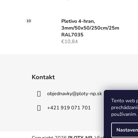
Pletivo 4-hran,
3mm/50x50/250cm/25m
RAL7035
€10,84
Z
á
Kontakt
p
ä
objednavky
@
ploty-np.sk
t
Tento web p
i
prechádzaní
+421 919 071 701
e
používaním.
Nastaven