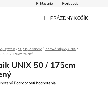
Prihlásenie
Registrácia
jov
PRÁZDNY KOŠÍK
NÁKUPNÝ
KOŠÍK
ový systém
/
Stĺpiky a vzpery
/
Plotové stĺpiky UNIX
/
NIX 50 / 175cm zelený
pik UNIX 50 / 175cm
ený
rné
notené
Podrobnosti hodnotenia
enie
tu