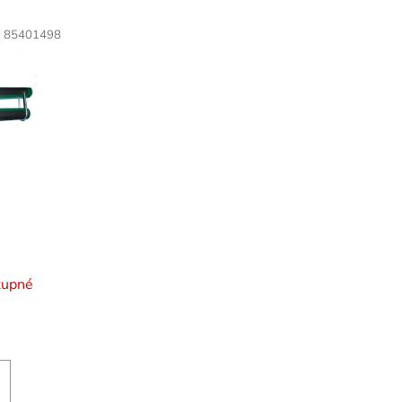
:
85401498
tupné