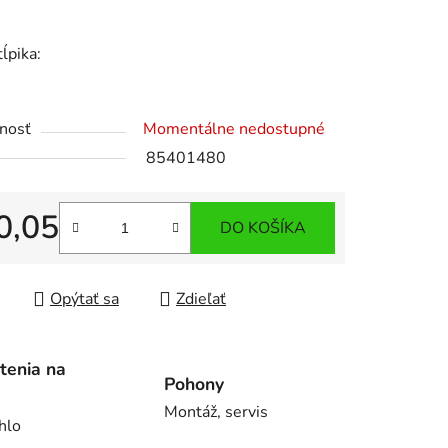
tĺpika:
iek.
nosť
Momentálne nedostupné
85401480
0,05
DO KOŠÍKA
tková cena:
Opýtať sa
Zdieľať
tenia na
Pohony
Montáž, servis
hlo