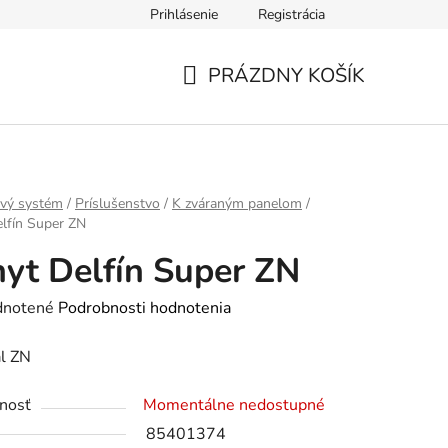
Prihlásenie
Registrácia
jov
PRÁZDNY KOŠÍK
NÁKUPNÝ
KOŠÍK
ový systém
/
Príslušenstvo
/
K zváraným panelom
/
lfín Super ZN
yt Delfín Super ZN
rné
notené
Podrobnosti hodnotenia
enie
ál ZN
tu
nosť
Momentálne nedostupné
85401374