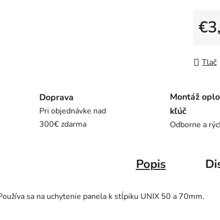
5
€3
hviezdič
Jedno
Tlač
Montáž oplo
Doprava
kľúč
Pri objednávke nad
300€ zdarma
Odborne a rýc
Popis
Di
Používa sa na uchytenie panela k stĺpiku UNIX 50 a 70mm.