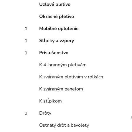
e
Uzlové pletivo
l
Okrasné pletivo
Mobilné oplotenie
Stĺpiky a vzpery
Príslušenstvo
K 4-hranným pletivám
K zváraným pletivám v rolkách
K zváraným panelom
K stĺpikom
Drôty
Ostnatý drôt a bavolety