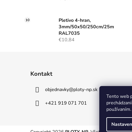
Pletivo 4-hran,
3mm/50x50/250cm/25m
RAL7035
€10,84
Z
á
Kontakt
p
ä
objednavky
@
ploty-np.sk
t
Tento web p
i
prechádzaní
+421 919 071 701
e
používaním.
Nastaven