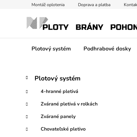
Prejsť
Montáž oplotenia
Doprava a platba
Kontak
na
obsah
Plotový systém
Podhrabové dosky
B
K
Preskočiť
Plotový systém
a
kategórie
o
t
č
4-hranné pletivá
e
n
g
Zvárané pletivá v rolkách
ý
ó
p
r
Zvárané panely
i
a
e
n
Chovateľské pletivo