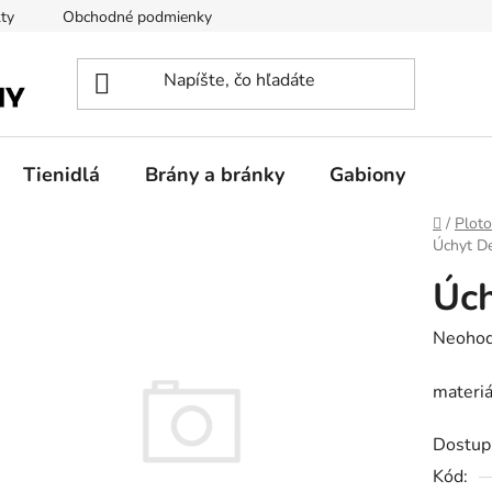
ty
Obchodné podmienky
Podmienky ochrany osobných úda
Tienidlá
Brány a bránky
Gabiony
Domov
/
Plot
Úchyt De
Úch
Prieme
Neohod
hodnot
materi
produk
je
Dostup
0,0
Kód:
z