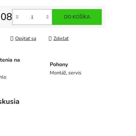
,08
iek.
DO KOŠÍKA
tková cena:
Opýtať sa
Zdieľať
tenia na
Pohony
Montáž, servis
hlo
skusia