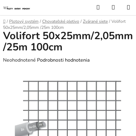
Prejsť
Hľadať
NÁKUP
na
KOŠÍK
obsah
Domov
/
Plotový systém
/
Chovateľské pletivo
/
Zvárané siete
/
Volifort
50x25mm/2,05mm /25m 100cm
Volifort 50x25mm/2,05mm
/25m 100cm
Priemerné
Neohodnotené
Podrobnosti hodnotenia
hodnotenie
produktu
je
0,0
z
5
hviezdičiek.