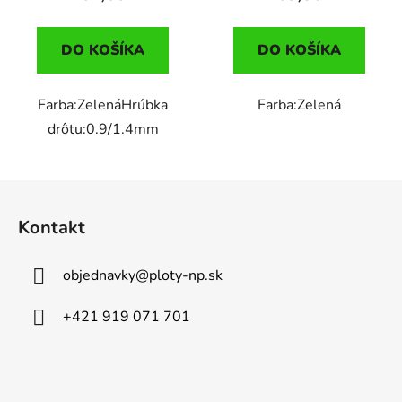
DO KOŠÍKA
DO KOŠÍKA
Farba:ZelenáHrúbka
Farba:Zelená
drôtu:0.9/1.4mm
Z
á
Kontakt
p
ä
objednavky
@
ploty-np.sk
t
i
+421 919 071 701
e