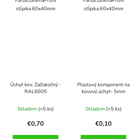
Farba:ZelenáProfil
Farba:ZelenáProfil
stĺpika:60x40mm
stĺpika:60x40mm
Úchyt kov. Začiatočný -
Plastový komponent na
RAL6005
kovový úchyt- 5mm
Skladom
(>5 ks)
Skladom
(>5 ks)
€0,70
€0,10