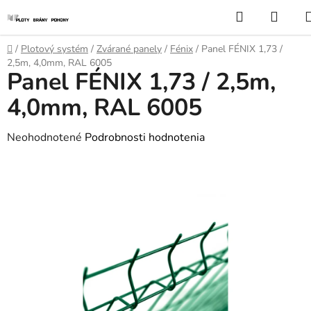
Prejsť
Hľadať
NÁK
na
KOŠÍ
obsah
Domov
/
Plotový systém
/
Zvárané panely
/
Fénix
/
Panel FÉNIX 1,73 /
2,5m, 4,0mm, RAL 6005
Panel FÉNIX 1,73 / 2,5m,
4,0mm, RAL 6005
Priemerné
Neohodnotené
Podrobnosti hodnotenia
hodnotenie
produktu
je
0,0
z
5
hviezdičiek.