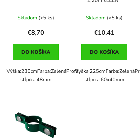
2,25m ZELENÝ
Skladom
(>5 ks)
Skladom
(>5 ks)
€8,70
€10,41
DO KOŠÍKA
DO KOŠÍKA
Výška:230cmFarba:ZelenáProfil
Výška:225cmFarba:ZelenáPro
stĺpika:48mm
stĺpika:60x40mm